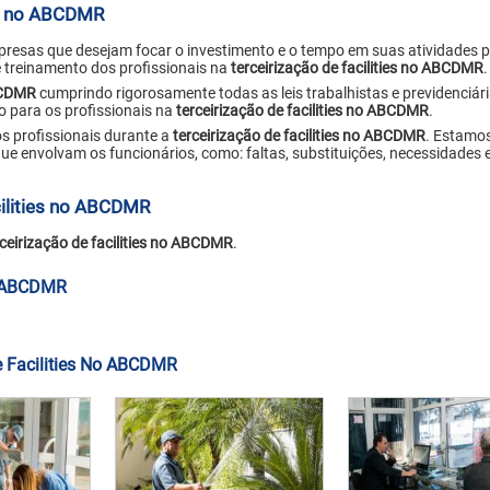
ies no ABCDMR
presas que desejam focar o investimento e o tempo em suas atividades pr
e treinamento dos profissionais na
terceirização de facilities no ABCDMR
.
ABCDMR
cumprindo rigorosamente todas as leis trabalhistas e previdenciári
o para os profissionais na
terceirização de facilities no ABCDMR
.
 profissionais durante a
terceirização de facilities no ABCDMR
. Estamo
ue envolvam os funcionários, como: faltas, substituições, necessidades 
cilities no ABCDMR
rceirização de facilities no ABCDMR
.
No ABCDMR
e Facilities No ABCDMR