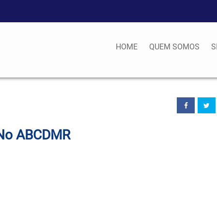
HOME
QUEM SOMOS
S
es No ABCDMR