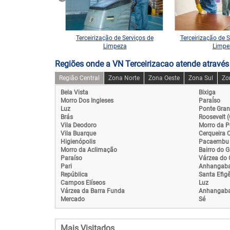
 de Portaria para
Terceirização de Serviços de
Terceirização de S
m São Bernardo
Limpeza
Limpe
Regiões onde a VN Terceirizacao atende através
Região Central
Zona Norte
Zona Oeste
Zona Sul
Zo
Bela Vista
Bixiga
Morro Dos Ingleses
ParaÍso
Luz
Ponte Gra
Brás
Roosevelt 
Vila Deodoro
Morro da P
Vila Buarque
Cerqueira 
Higienópolis
Pacaembu
Morro da Aclimação
Bairro do G
Paraíso
Várzea do G
Pari
Anhangab
República
Santa Efig
Campos Elíseos
Luz
Várzea da Barra Funda
Anhangab
Mercado
Sé
Mais Visitados