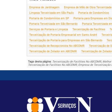
Empresa de Jardinagem
Empresa de Mão de Obra Terceirizada
Limpeza Terceirizada em São Paulo
Portaria de Condomínios
Portaria de Condomínios em SP
Portaria para Empresas em D
Portaria Terceirizada em São Bernardo
Portaria Terceirizada e
Serviços de Portaria e Limpeza
Terceirização de Facilities
T
Terceirização de Portaria Empresarial em Santo André
Terceir
Terceirização de Portaria para Empresas em São Bernardo
Ter
Terceirização de Recepcionista No ABCDMR
Terceirização de S
Terceirização de Zelador em ABCDMR
Terceirização de Zelad
Tags desta página:
Terceirização de Facilities No ABCDMR, Melhor
Terceirização de Facilities No ABCDMR, Empresa de Terceirização