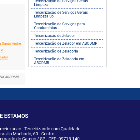
Terceirização de Serviços Gerais
Limpeza
Terceirização de Serviços Gerais
Limpeza Sp
Terceirização de Serviços para
Condomínios
Terceirização de Zelador
Terceirização de Zelador em ABCDMR
m Santo André
SP
Terceirização de Zeladoria
elador
Terceirização de Zeladoria em
ABCDMR
s No ABCDMR,
E ESTAMOS
rceirizacao - Terceirizando com Qualidade.
rasílio Machado, 60 - Centro
ernardo do Campo / SP - CEP: 09715-140