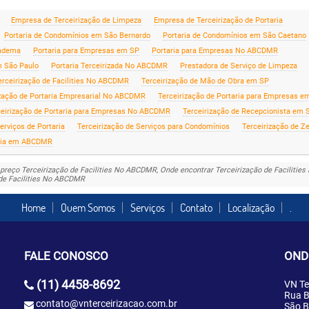
Empresa de Terceirização de Limpeza
Empresa de Terceirização de Portaria
Portaria de Condomínios em São Bernardo
Portaria de Condomínios em São Caetano
iadema
Portaria para Empresas em SP
Portaria para Empresas No ABCDMR
m São Paulo
Portaria Terceirizada No ABCDMR
Prestadora de Serviço de Limpeza
erceirização de Facilities No ABCDMR
Terceirização de Mão de Obra em SP
ização de Portaria Empresarial No ABCDMR
Terceirização de Portaria para Empresas e
ceirização de Portaria para Empresas No ABCDMR
Terceirização de Recepcionista em 
erviços de Portaria
Terceirização de Serviços para Condomínios
Terceirização de Z
oria em ABCDMR
 preço Terceirização de Facilities No ABCDMR, Onde encontrar Terceirização de Facilitie
 de Facilities No ABCDMR
Home
Quem Somos
Serviços
Contato
Localização
.
FALE CONOSCO
OND
(11) 4458-8692
VN Te
Rua B
contato@vnterceirizacao.com.br
São B