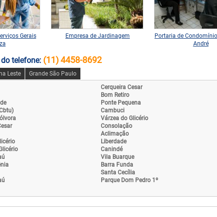
erviços Gerais
Empresa de Jardinagem
Portaria de Condomíni
za
André
(11) 4458-8692
 do telefone:
na Leste
Grande São Paulo
Cerqueira Cesar
Bom Retiro
nde
Ponte Pequena
(Cbtu)
Cambuci
ólvora
Várzea do Glicério
Cesar
Consolação
Aclimação
licério
Liberdade
licério
Canindé
aú
Vila Buarque
ênia
Barra Funda
Santa Cecília
aú
Parque Dom Pedro 1º