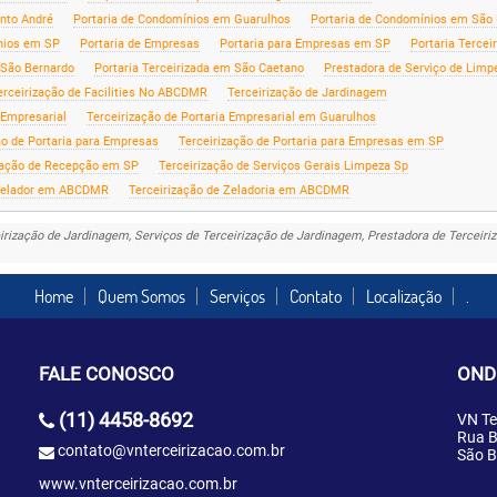
nto André
Portaria de Condomínios em Guarulhos
Portaria de Condomínios em São
nios em SP
Portaria de Empresas
Portaria para Empresas em SP
Portaria Tercei
 São Bernardo
Portaria Terceirizada em São Caetano
Prestadora de Serviço de Limp
erceirização de Facilities No ABCDMR
Terceirização de Jardinagem
 Empresarial
Terceirização de Portaria Empresarial em Guarulhos
ão de Portaria para Empresas
Terceirização de Portaria para Empresas em SP
zação de Recepção em SP
Terceirização de Serviços Gerais Limpeza Sp
 Zelador em ABCDMR
Terceirização de Zeladoria em ABCDMR
rização de Jardinagem, Serviços de Terceirização de Jardinagem, Prestadora de Terceiri
Home
Quem Somos
Serviços
Contato
Localização
.
FALE CONOSCO
OND
(11) 4458-8692
VN Te
Rua B
contato@vnterceirizacao.com.br
São B
www.vnterceirizacao.com.br