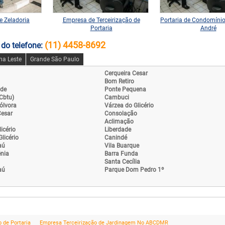
e Zeladoria
Empresa de Terceirização de
Portaria de Condomíni
Portaria
André
(11) 4458-8692
 do telefone:
na Leste
Grande São Paulo
Cerqueira Cesar
Bom Retiro
nde
Ponte Pequena
(Cbtu)
Cambuci
ólvora
Várzea do Glicério
Cesar
Consolação
Aclimação
licério
Liberdade
licério
Canindé
aú
Vila Buarque
ênia
Barra Funda
Santa Cecília
aú
Parque Dom Pedro 1º
 de Portaria
Empresa Terceirização de Jardinagem No ABCDMR