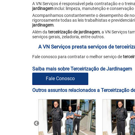
A VN Serviços é responsável pela contratação e o trei
jardinagem
inclui: limpeza, manutenção e conservação 
Acompanhamos constantemente o desempenho de nosso
rigorosamente todas as leis trabalhistas e previdenci
jardinagem
.
Além da
terceirização de jardinagem
, a VN Serviços ta
serviços gerais, zeladoria, entre outros.
A VN Serviços presta serviços de terceiri
Fale conosco para contratar o melhor serviço de
tercei
Saiba mais sobre Terceirização de Jardinagem
Fale Conosco
Outros assuntos relacionados a Terceirização 