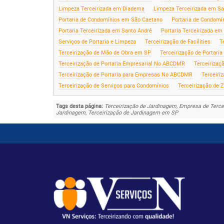
Limpeza Terceirizada em Diadema
Limpeza Terceirizada em Sa
Portaria de Condomínios em São Caetano
Portaria de Condomí
Portaria Terceirizada em Santo André
Portaria Terceirizada em
Serviços de Portaria e Limpeza
Terceirização de Facilities
T
Terceirização de Mão de Obra em SP
Terceirização de Portaria
Terceirização de Portaria Empresarial No ABCDMR
Terceirizaç
Terceirização de Portaria para Empresas No ABCDMR
Terceiri
Terceirização de Serviços para Condomínios
Terceirização de
Tags desta página:
Terceirização de Jardinagem, Empresa de Tercei
Jardinagem, Terceirização de Jardinagem em SP