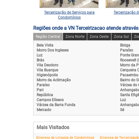
ara Empresas No
Terceirização de Serviços para
Terceirização d
BCDMR
Condomínios
Regiões onde a VN Terceirizacao atende através
Região Central
Zona Norte
Zona Oeste
Zona Sul
Zo
Bela Vista
Bixiga
Morro Dos Ingleses
ParaÍso
Luz
Ponte Gra
Brás
Roosevelt 
Vila Deodoro
Morro da P
Vila Buarque
Cerqueira 
Higienópolis
Pacaembu
Morro da Aclimação
Bairro do G
Paraíso
Várzea do G
Pari
Anhangab
República
Santa Efig
Campos Elíseos
Luz
Várzea da Barra Funda
Anhangab
Mercado
Sé
Mais Visitados
Empresa de Limpeza de Condomínios
Empresa de Terceirização