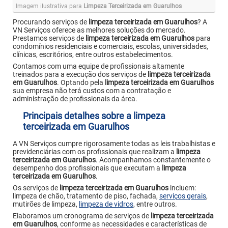
Imagem ilustrativa para
Limpeza Terceirizada em Guarulhos
Procurando serviços de
limpeza terceirizada em Guarulhos
? A
VN Serviços oferece as melhores soluções do mercado.
Prestamos serviços de
limpeza terceirizada em Guarulhos
para
condomínios residenciais e comerciais, escolas, universidades,
clínicas, escritórios, entre outros estabelecimentos.
Contamos com uma equipe de profissionais altamente
treinados para a execução dos serviços de
limpeza terceirizada
em Guarulhos
. Optando pela
limpeza terceirizada em Guarulhos
sua empresa não terá custos com a contratação e
administração de profissionais da área.
Principais detalhes sobre a limpeza
terceirizada em Guarulhos
A VN Serviços cumpre rigorosamente todas as leis trabalhistas e
previdenciárias com os profissionais que realizam a
limpeza
terceirizada em Guarulhos
. Acompanhamos constantemente o
desempenho dos profissionais que executam a
limpeza
terceirizada em Guarulhos
.
Os serviços de
limpeza terceirizada em Guarulhos
incluem:
limpeza de chão, tratamento de piso, fachada,
serviços gerais
,
mutirões de limpeza,
limpeza de vidros
, entre outros.
Elaboramos um cronograma de serviços de
limpeza terceirizada
em Guarulhos
, conforme as necessidades e características de